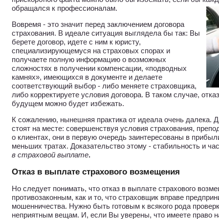
обращался к профессионалам.
Вовремя - это значит перед заключением договора
страхования. В идеале ситуация выглядела бы так: Вы
берете договор, идете с ним к юристу,
специализирующемуся на страховых спорах и
получаете полную информацию о возможных
сложностях в получении компенсации, «подводных
камнях», имеющихся в документе и делаете
соответствующий выбор - либо меняете страховщика,
либо корректируете условия договора. В таком случае, отка
будущем можно будет избежать.
К сожалению, нынешняя практика от идеала очень далека. Д
стоят на месте: совершенствуя условия страхования, препо
о клиентах, они в первую очередь заинтересованы в прибыли,
меньших тратах. Доказательство этому - стабильность и час
в страховой выплате
.
Отказ в выплате страхового возмещения
Но следует понимать, что отказ в выплате страхового возм
противозаконным, как и то, что страховщик вправе предпри
мошенничества. Нужно быть готовым к всякого рода проверк
неприятным вещам. И, если Вы уверены, что имеете право н