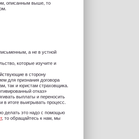
ом, описанным выше, то
ом.
письменным, а не в устной
льство, которые изучите и
йствующие в сторону
ем для признания договора
ам, так и юристам страховщика.
отивированный отказ»
ягивать выплаты и переносить
и в итоге выигрывать процесс.
о делать это надо с помощью
т
, то обращайтесь к нам, мы